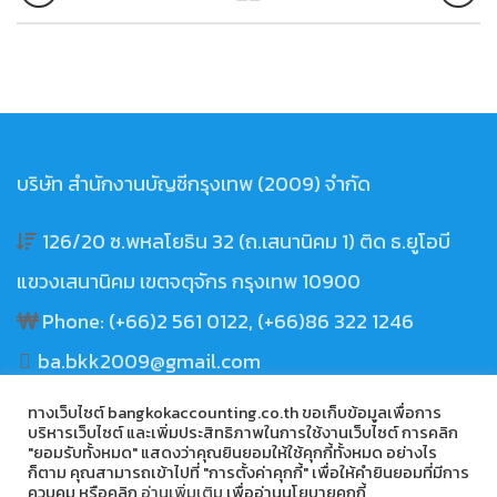
บริษัท สำนักงานบัญชีกรุงเทพ (2009) จำกัด
126/20 ซ.พหลโยธิน 32 (ถ.เสนานิคม 1) ติด ธ.ยูโอบี
แขวงเสนานิคม เขตจตุจักร กรุงเทพ 10900
Phone: (+66)2 561 0122, (+66)86 322 1246
ba.bkk2009@gmail.com
ทางเว็บไซต์ bangkokaccounting.co.th ขอเก็บข้อมูลเพื่อการ
บริหารเว็บไซต์ และเพิ่มประสิทธิภาพในการใช้งานเว็บไซต์ การคลิก
"ยอมรับทั้งหมด" แสดงว่าคุณยินยอมให้ใช้คุกกี้ทั้งหมด อย่างไร
ก็ตาม คุณสามารถเข้าไปที่ "การตั้งค่าคุกกี้" เพื่อให้คำยินยอมที่มีการ
ควบคุม หรือคลิก
อ่านเพิ่มเติม
เพื่ออ่านนโยบายคุกกี้